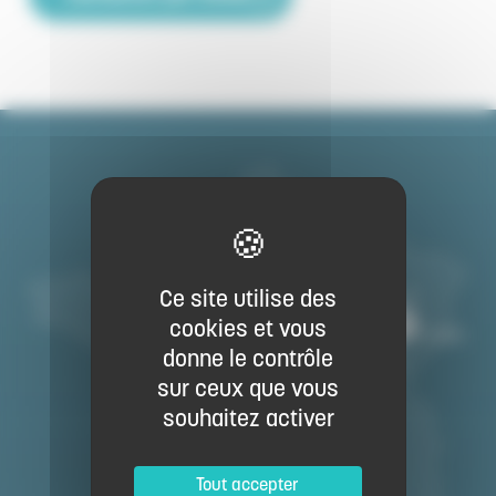
Ce site utilise des
cookies et vous
donne le contrôle
sur ceux que vous
souhaitez activer
Tout accepter