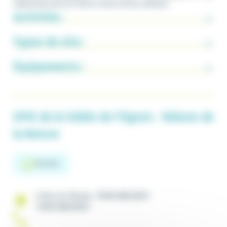
collectivités dans la mise en œuvre de leur politique.
Activités :
Types de site :
Équipements :
CPIE de la Vallée de l'Ognon - Maison de
la Nature
Français
6 Rue du Moulin, 70150 BRUSSEY
70150 BRUSSEY