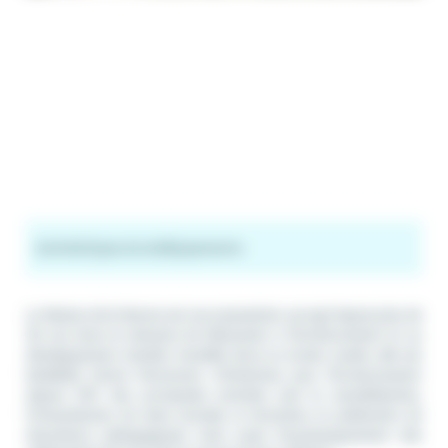
Activités
Types de site
Équipements
La Maison de la Nature est une association qui agit depuis plus de
30 ans dans le domaine de l’éducation à l’environnement et au
développement durable. Installée dans un ancien moulin, elle est
labellisée Centre Permanent d’Initiatives pour l’Environnement
depuis 1991. Ses principales activités sont la sensibilisation,
l’interprétation de sites naturels, la formation, la publication de
documents pédagogiques mais aussi l’accompagnement des