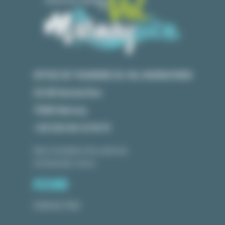
OFFICE DE TOURISME DU VAL MARNAYSIEN
23 GR Grande Rue
70150 Marnay
+33 (0)3 84 31 90 91
Nos horaires d'ouverture
Contactez-nous
ESPACE PRO