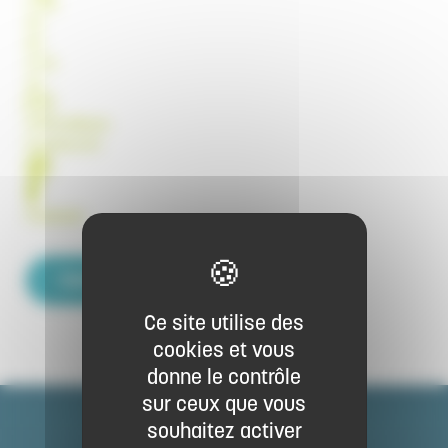
(+33)
03
84
31 75
49
contact@cpie-
brussey.com
http://cpie-brussey.com
Facebook
Contacter par email
Ce site utilise des
cookies et vous
donne le contrôle
sur ceux que vous
souhaitez activer