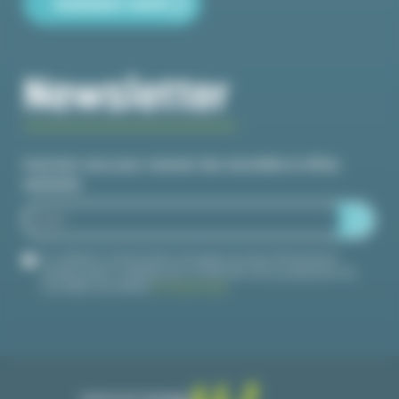
Comment venir
Newsletter
Inscrivez-vous pour recevoir des actualités et offres
spéciales
En validant ce formulaire, j'accepte que les informations
saisies soient utilisées pour m'informer de la publication de
nouvelles actualités.
En savoir plus