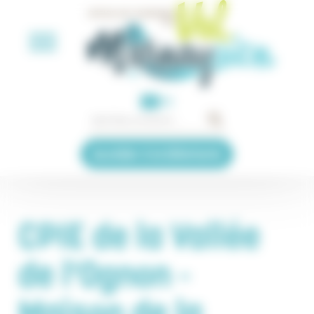
Panneau de gestion des cookies
EN
Accéder à la billetterie
CPIE de la Vallée
de l'Ognon -
Maison de la