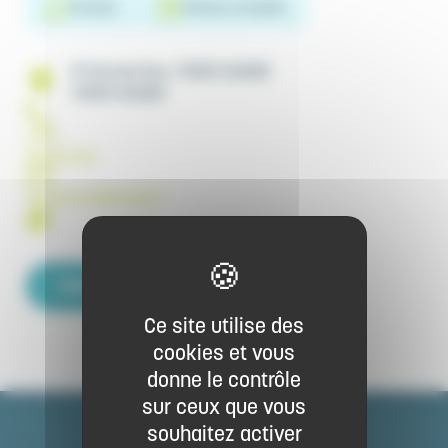
Français
Animaux acceptés
19 Grande Rue, 70150 HUGIER
70150 HUGIER
(+33)
0683271781
les.petunias@orange.fr
https://www.lespetunias.fr/
Contacter par email
Ce site utilise des
cookies et vous
donne le contrôle
sur ceux que vous
souhaitez activer