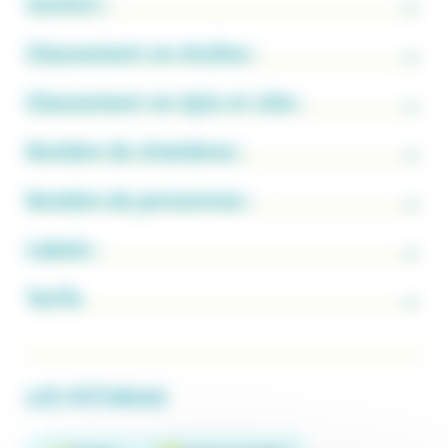
Confort :
Classement en étoiles :
Classement en épis et clés :
Nombre de chambres :
Nombre de personnes :
Labels :
Tarifs
LES PETUNIAS