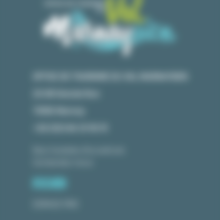
OFFICE DE TOURISME DU VAL MARNAYSIEN
23 GR Grande Rue
70150 Marnay
+33 (0)3 84 31 90 91
Nos horaires d'ouverture
Contactez-nous
ESPACE PRO