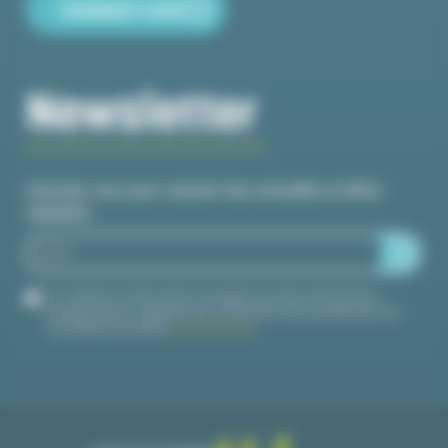
Comment venir
Newsletter
Inscrivez-vous pour recevoir des actualités et offres
spéciales
En validant ce formulaire, j'accepte que les informations
saisies soient utilisées pour m'informer de la publication de
nouvelles actualités.
En savoir plus