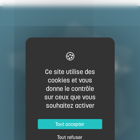
Ce site utilise des
cookies et vous
donne le contrôle
sur ceux que vous
souhaitez activer
Tout accepter
Tout refuser