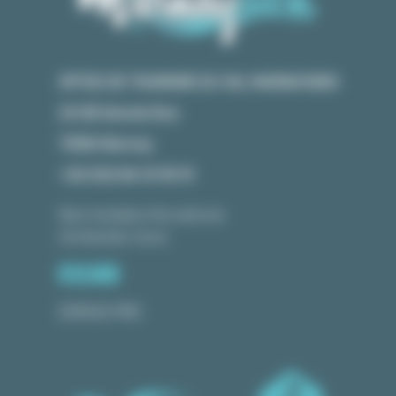
OFFICE DE TOURISME DU VAL MARNAYSIEN
23 GR Grande Rue
70150 Marnay
+33 (0)3 84 31 90 91
Nos horaires d'ouverture
Contactez-nous
ESPACE PRO