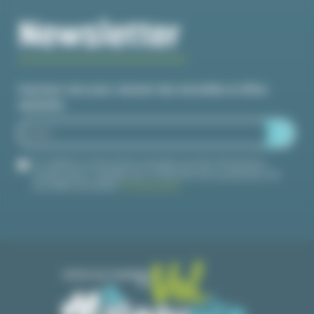
Newsletter
Inscrivez-vous pour recevoir des actualités et offres
spéciales
En validant ce formulaire, j'accepte que les informations
saisies soient utilisées pour m'informer de la publication de
nouvelles actualités.
En savoir plus