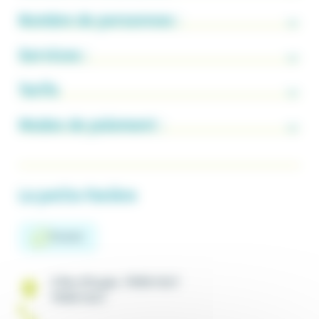
Nombre de personnes :
Services :
Tarifs
Modes de paiement :
La petite Favière
Français
3 Rte d'Hugier, 70150 CULT
70150 CULT