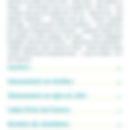
retrouver en famille ou entre amis. – Salle d’eau. – WC séparés. À
l’étage : – Une chambre avec un lit double 160 × 200 cm. – Une
chambre avec deux lits simples 80 × 190 cm. – Salle de bain. – WC
séparés. Extérieurs : – Terrasse avec spa. – Piscine naturelle
partagée. – Environnement calme et verdoyant. – Jeux extérieurs
pour enfants. Équipements et services : – Logement adapté pour
les familles et petits groupes. Sur place : – Ferme biologique
labellisée « Bienvenue à la Ferme ». – Découverte des productions :
volailles, légumes, œufs, viande de bœuf. – Pâtes sèches faites
maison. Informations complémentaires : – Linge de toilette : 10 €
par personne.
Confort :
Classement en étoiles :
Classement en épis et clés :
Label Gîtes de France :
Nombre de chambres :