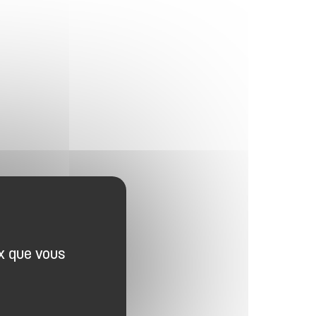
ux que vous