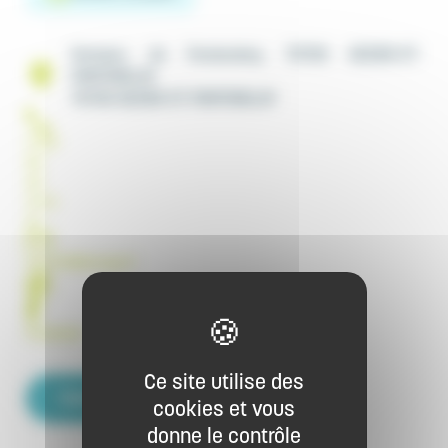
Hameau de Fontenelay, 70700 GEZIER-ET-
FONTENELAY
70700 GEZIER-ET-FONTENELAY
(+33)
06
42
72 14
76
cris.alix@orange.fr
https://www.fontenelay.com/fr
Facebook
Ce site utilise des
Contacter par email
cookies et vous
donne le contrôle