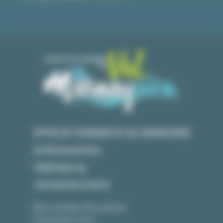
OFFICE DE TOURISME DU VAL MARNAYSIEN
23 GR Grande Rue
70150 Marnay
+33 (0)3 84 31 90 91
Nos horaires d'ouverture
Contactez-nous