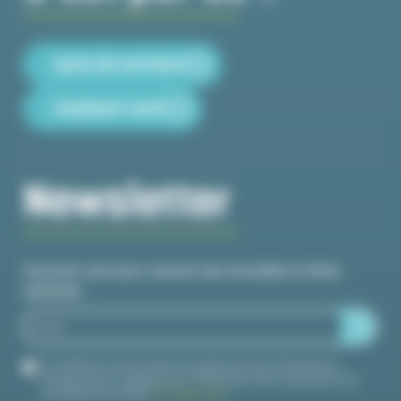
Carte du territoire
Comment venir
Newsletter
Inscrivez-vous pour recevoir des actualités et offres
spéciales
En validant ce formulaire, j'accepte que les informations
saisies soient utilisées pour m'informer de la publication de
nouvelles actualités.
En savoir plus