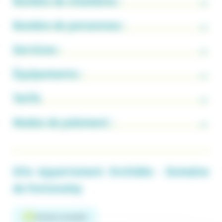
Nombre de chambres :
Nombre de personnes :
Services :
Équipements :
Tarifs
Modes de paiement :
Gîte Appartement Orchidée - Domaine
de Fontenelay
Animaux acceptés