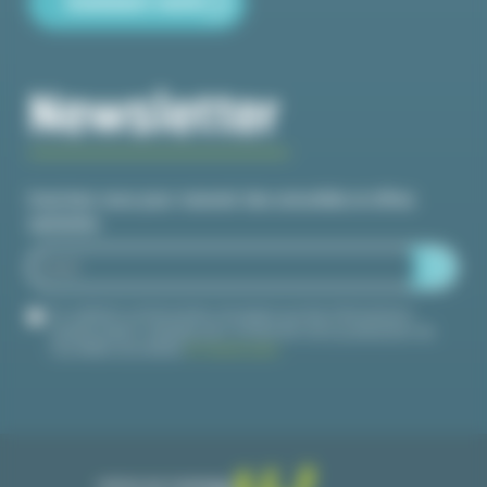
Comment venir
Newsletter
Inscrivez-vous pour recevoir des actualités et offres
spéciales
En validant ce formulaire, j'accepte que les informations
saisies soient utilisées pour m'informer de la publication de
nouvelles actualités.
En savoir plus