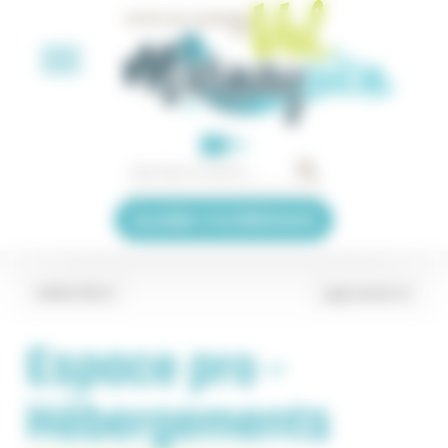
Panneau de gestion des cookies
EN
Accéder à la billetterie
ESPACE PRO
page suivante
Espace pro -
Hébergements