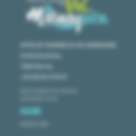
OFFICE DE TOURISME DU VAL MARNAYSIEN
23 GR Grande Rue
70150 Marnay
+33 (0)3 84 31 90 91
Nos horaires d'ouverture
Contactez-nous
ESPACE PRO